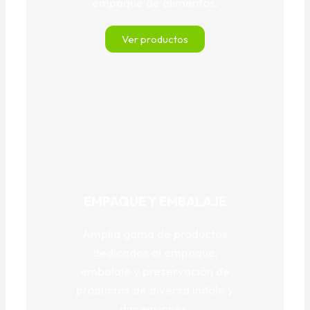
empaque de alimentos.
Ver productos
EMPAQUE Y EMBALAJE
Amplia gama de productos
dedicados al empaque,
embalaje y preservación de
productos de diversa índole y
dimensiones.