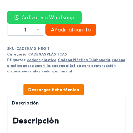
Cotizar via Whatsapp
Cadena
Añadir al carrito
Plástica
bicolor
SKU:
CADENA10-NEG-1
Negra
Categoría:
CADENAS PLÁSTICAS
-
Etiquetas:
cadena plastica
,
Cadena Plástica Eslabonada
,
cadena
plastica negra amarilla
,
cadena plástica para demarcación
,
Amarilla
dispositivos viales
,
señalizacion vial
5/16
x20
Descargar ficha técnica
Metros
cantidad
Descripción
Descripción