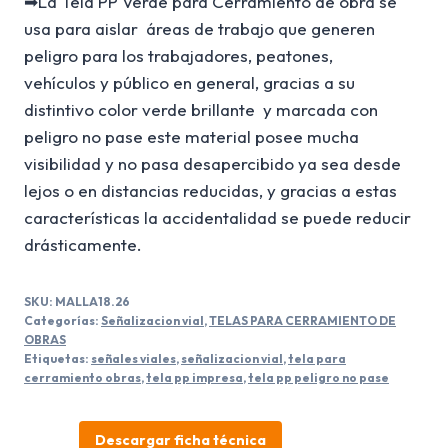
➡La Tela PP Verde para Cerramiento de obra se
usa para aislar áreas de trabajo que generen
peligro para los trabajadores, peatones,
vehículos y público en general, gracias a su
distintivo color verde brillante y marcada con
peligro no pase este material posee mucha
visibilidad y no pasa desapercibido ya sea desde
lejos o en distancias reducidas, y gracias a estas
características la accidentalidad se puede reducir
drásticamente.
SKU:
MALLA18.26
Categorías:
Señalizacion vial
,
TELAS PARA CERRAMIENTO DE
OBRAS
Etiquetas:
señales viales
,
señalizacion vial
,
tela para
cerramiento obras
,
tela pp impresa
,
tela pp peligro no pase
Descargar ficha técnica