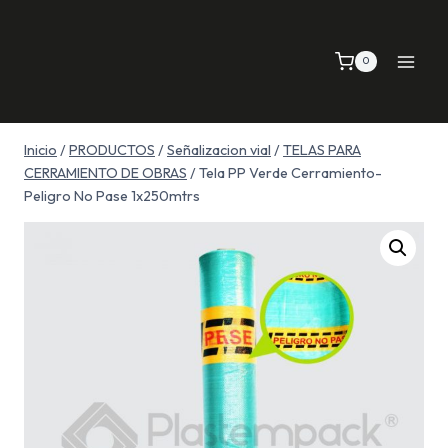
Saltar
al
0
contenido
Inicio
/
PRODUCTOS
/
Señalizacion vial
/
TELAS PARA
CERRAMIENTO DE OBRAS
/
Tela PP Verde Cerramiento-
Peligro No Pase 1x250mtrs