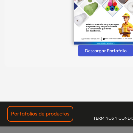
Descargar Portafolio
Portafolios de productos
TERMINOS Y CONDI