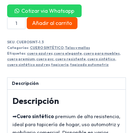
Cotizar via Whatsapp
Cuero
Añadir al carrito
Sintético
Azul
SKU:
CUEROSINT-1.3
Rey
Categorías:
CUERO SINTÉTICO
,
Telas y mallas
cantidad
Etiquetas:
cuero azul rey
,
cuero elegante
,
cuero para muebles
,
cuero premium
,
cuero pvc
,
cuero resistente
,
cuero sintético
,
cuero sintético azul rey
,
tapicería
,
tapizado automotriz
Descripción
Descripción
➡
Cuero sintético
premium de alta resistencia,
ideal para tapicería de hogar, uso automotriz y
mobiliario comercial. Disponible en varios