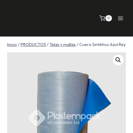
Saltar
al
0
contenido
Inicio
/
PRODUCTOS
/
Telas y mallas
/
Cuero Sintético Azul Rey