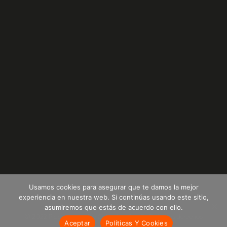
Usamos cookies para asegurar que te damos la mejor
experiencia en nuestra web. Si continúas usando este sitio,
asumiremos que estás de acuerdo con ello.
© 2022 Plastempack De Colombia S.A.S -Todos los derechos
Aceptar
Políticas Y Cookies
reservados