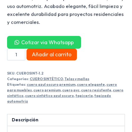
uso automotriz. Acabado elegante, fácil limpieza y
excelente durabilidad para proyectos residenciales
y comerciales.
Cotizar via Whatsapp
Cuero
Añadir al carrito
Sintético
Azul
SKU:
CUEROSINT-1.2
Oscuro
Categorías:
CUERO SINTÉTICO
,
Telas y mallas
cantidad
Etiquetas:
cuero azul oscuro premium
,
cuero elegante
,
cuero
para muebles
,
cuero premium
,
cuero pvc
,
cuero resistente
,
cuero
sintético
,
cuero sintético azul oscuro
,
tapicería
,
tapizado
automotriz
Descripción