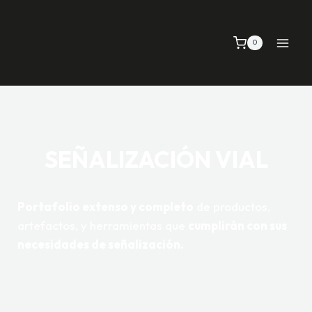
0
SEÑALIZACIÓN VIAL
Portafolio extenso y completo
de productos,
artefactos, y herramientas que
cumplirán con sus
necesidades de señalización.