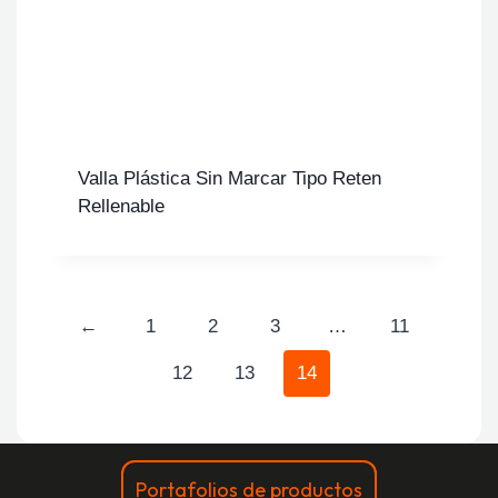
Valla Plástica Sin Marcar Tipo Reten
Rellenable
←
1
2
3
…
11
12
13
14
Portafolios de productos