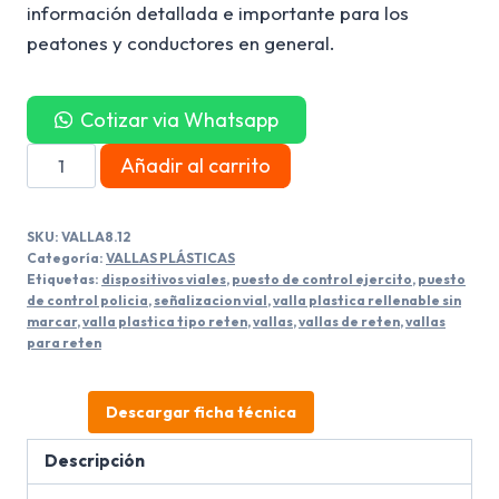
información detallada e importante para los
peatones y conductores en general.
Cotizar via Whatsapp
Valla
Añadir al carrito
Plástica
Sin
SKU:
VALLA8.12
Marcar
Categoría:
VALLAS PLÁSTICAS
Tipo
Etiquetas:
dispositivos viales
,
puesto de control ejercito
,
puesto
de control policia
,
señalizacion vial
,
valla plastica rellenable sin
Reten
marcar
,
valla plastica tipo reten
,
vallas
,
vallas de reten
,
vallas
Rellenable
para reten
cantidad
Descargar ficha técnica
Descripción