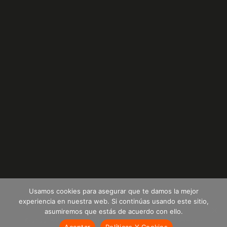
Usamos cookies para asegurar que te damos la mejor
experiencia en nuestra web. Si continúas usando este sitio,
asumiremos que estás de acuerdo con ello.
© 2022 Plastempack De Colombia S.A.S -Todos los derechos
Aceptar
Políticas Y Cookies