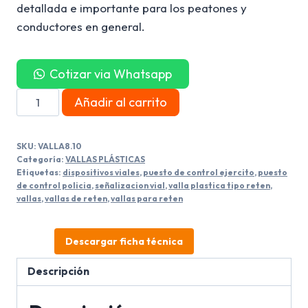
detallada e importante para los peatones y
conductores en general.
Cotizar via Whatsapp
Valla
Añadir al carrito
Plástica
Marcada
SKU:
VALLA8.10
Tipo
Categoría:
VALLAS PLÁSTICAS
Reten
Etiquetas:
dispositivos viales
,
puesto de control ejercito
,
puesto
de control policia
,
señalizacion vial
,
valla plastica tipo reten
,
Liviana
vallas
,
vallas de reten
,
vallas para reten
cantidad
Descargar ficha técnica
Descripción