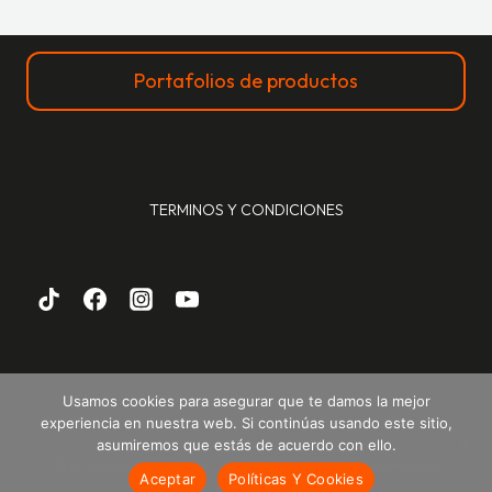
Portafolios de productos
TERMINOS Y CONDICIONES
Usamos cookies para asegurar que te damos la mejor
experiencia en nuestra web. Si continúas usando este sitio,
asumiremos que estás de acuerdo con ello.
© 2022 Plastempack De Colombia S.A.S -Todos los derechos
Aceptar
Políticas Y Cookies
reservados