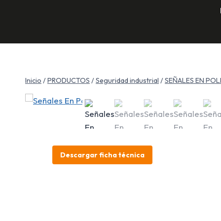
Saltar
al
contenido
Inicio
/
PRODUCTOS
/
Seguridad industrial
/
SEÑALES EN POL
Descargar ficha técnica