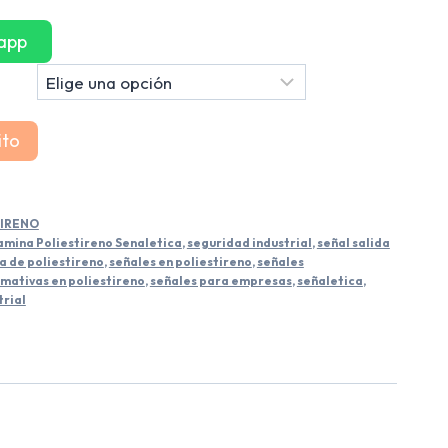
app
ito
TIRENO
amina Poliestireno Senaletica
,
seguridad industrial
,
señal salida
a de poliestireno
,
señales en poliestireno
,
señales
rmativas en poliestireno
,
señales para empresas
,
señaletica
,
trial