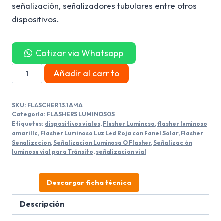
señalización, señalizadores tubulares entre otros
dispositivos.
Cotizar via Whatsapp
FLASHERS
Añadir al carrito
AB-
SU250C
SKU:
FLASCHER13.1AMA
Amarillo
Categoría:
FLASHERS LUMINOSOS
cantidad
Etiquetas:
dispositivos viales
,
Flasher Luminoso
,
flasher luminoso
amarillo
,
Flasher Luminoso Luz Led Roja con Panel Solar
,
Flasher
Senalizacion
,
Señalizacion Luminosa O Flasher
,
Señalización
luminosa vial para Tránsito
,
señalizacion vial
Descargar ficha técnica
Descripción