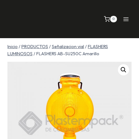
Saltar
al
0
contenido
Inicio
/
PRODUCTOS
/
Señalizacion vial
/
FLASHERS
LUMINOSOS
/
FLASHERS AB-SU250C Amarillo