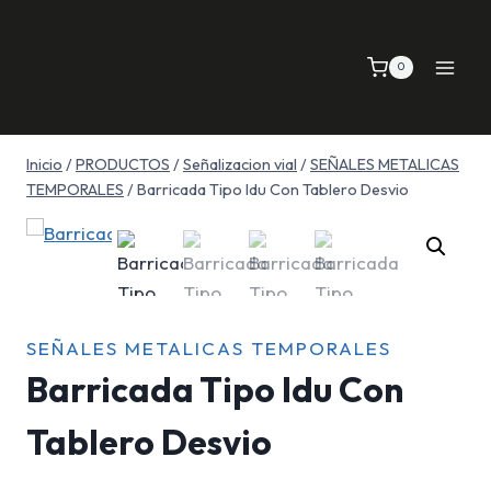
Saltar
al
0
contenido
Inicio
/
PRODUCTOS
/
Señalizacion vial
/
SEÑALES METALICAS
TEMPORALES
/
Barricada Tipo Idu Con Tablero Desvio
SEÑALES METALICAS TEMPORALES
Barricada Tipo Idu Con
Tablero Desvio