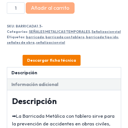
Barricada
Añadir al carrito
Tipo
Idu
SKU:
BARRICADA1.3-
Con
Categorías:
SEÑALES METALICAS TEMPORALES
,
Señalizacion vial
Tablero
Etiquetas:
barricada
,
barricada con tablero
,
barricada tipo idu
,
señales de obra
,
señalizacion vial
Desvio
cantidad
Descargar ficha técnica
Descripción
Información adicional
Descripción
➡La Barricada Metálica con tablero sirve para
la prevención de accidentes en obras civiles,