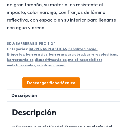
de gran tamaño, su material es resistente al
impacto, color naranja, con franjas de lámina
reflectiva, con espacio en su interior para llenarse
con agua y arena.
SKU:
BARRERA8.5-PEQ-1-2-1
Categorías:
BARRERAS PLÁSTICAS
,
Señalizacion vial
Etiquetas:
barrera vias
,
barreras para obra
,
barreras plasticas
,
barreras viales
,
dispositivos viales
,
maletines palsticos
,
maletines viales
,
señalizacion vial
Descargar ficha técnica
Descripción
Descripción
➡Barrera o maletín vial, Barrera o maletín vial,