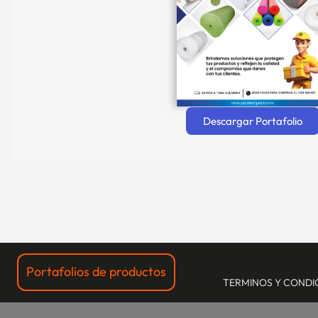
Descargar Portafolio
Portafolios de productos
TERMINOS Y CONDI