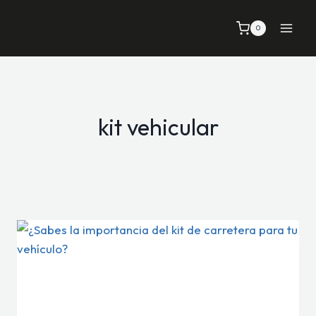
Saltar
al
0
contenido
kit vehicular