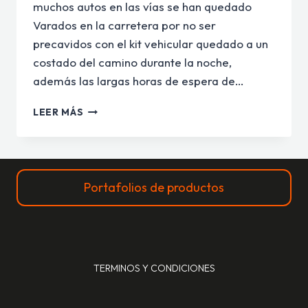
muchos autos en las vías se han quedado
Varados en la carretera por no ser
precavidos con el kit vehicular quedado a un
costado del camino durante la noche,
además las largas horas de espera de…
¿SABES
LEER MÁS
LA
IMPORTANCIA
DEL
KIT
DE
Portafolios de productos
CARRETERA
PARA
TU
VEHÍCULO?
TERMINOS Y CONDICIONES