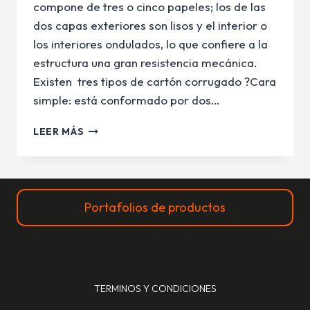
compone de tres o cinco papeles; los de las
dos capas exteriores son lisos y el interior o
los interiores ondulados, lo que confiere a la
estructura una gran resistencia mecánica.
Existen tres tipos de cartón corrugado ?Cara
simple: está conformado por dos…
¿SABES
LEER MÁS
CUALES
SON
LOS
USOS
DEL
Portafolios de productos
CARTÓN
CORRUGADO
EN
EL
EMBALAJE?
TERMINOS Y CONDICIONES