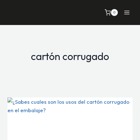
Saltar
al
0
contenido
cartón corrugado