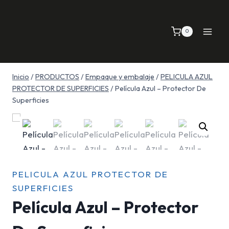
Saltar
al
0
contenido
Inicio
/
PRODUCTOS
/
Empaque y embalaje
/
PELICULA AZUL
PROTECTOR DE SUPERFICIES
/
Película Azul – Protector De
Superficies
PELICULA AZUL PROTECTOR DE
SUPERFICIES
Película Azul – Protector