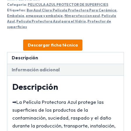
Protector
Categoría:
PELICULA AZUL PROTECTOR DE SUPERFICIES
De
Etiquetas:
Buy Azul Claro Película Protectora Para Cerámica
,
Embalaje
,
empaque y embalaje
,
film proteccion azul
,
Película
Superficies
Azul
,
Película Protectora Azul para el Vidrio
,
Protector de
cantidad
superficies
Descargar ficha técnica
Descripción
Información adicional
Descripción
➡La Película Protectora Azul protege las
superficies de los productos de la
contaminación, suciedad, raspado y el daño
durante la producción, transporte, instalación,