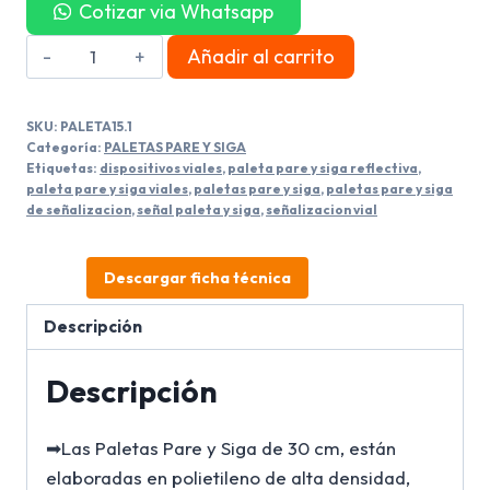
Cotizar via Whatsapp
Paleta
Añadir al carrito
Pare
Y
SKU:
PALETA15.1
Siga
Categoría:
PALETAS PARE Y SIGA
Grado
Etiquetas:
dispositivos viales
,
paleta pare y siga reflectiva
,
paleta pare y siga viales
,
paletas pare y siga
,
paletas pare y siga
ingenieria
de señalizacion
,
señal paleta y siga
,
señalizacion vial
30
CM
Descargar ficha técnica
cantidad
Descripción
Descripción
➡Las Paletas Pare y Siga de 30 cm, están
elaboradas en polietileno de alta densidad,