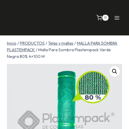
Saltar
al
0
contenido
Inicio
/
PRODUCTOS
/
Telas y mallas
/
MALLA PARA SOMBRA
PLASTEMPACK
/
Malla Para Sombra Plastempack Verde
Negra 80% 4×100 M