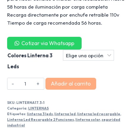
58 horas de iluminación por carga completa
Recarga directamente por enchufe retraible 110v
Tiempo de carga recomendada 56 horas.
Cotizar via Whatsapp
Colores Linterna 3
Leds
Linterna
Añadir al carrito
Lampara
Solar
SKU:
LINTERNA17.3-1
3
Categoría:
LINTERNAS
Funciones
Etiquetas:
linterna 3 leds
,
linterna led
,
linterna led recargable
,
Linterna Led Recargable 2 Funciones
,
linterna solar
,
seguridad
cantidad
industrial