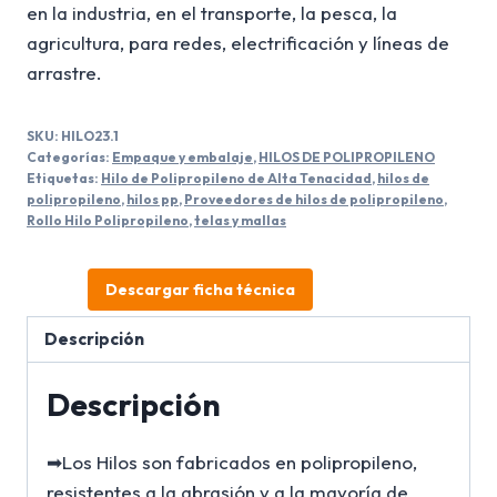
en la industria, en el transporte, la pesca, la
agricultura, para redes, electrificación y líneas de
arrastre.
SKU:
HILO23.1
Categorías:
Empaque y embalaje
,
HILOS DE POLIPROPILENO
Etiquetas:
Hilo de Polipropileno de Alta Tenacidad
,
hilos de
polipropileno
,
hilos pp
,
Proveedores de hilos de polipropileno
,
Rollo Hilo Polipropileno
,
telas y mallas
Descargar ficha técnica
Descripción
Descripción
➡Los Hilos son fabricados en polipropileno,
resistentes a la abrasión y a la mayoría de