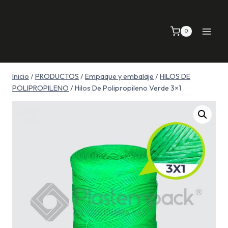
Saltar
al
0
contenido
Inicio
/
PRODUCTOS
/
Empaque y embalaje
/
HILOS DE
POLIPROPILENO
/
Hilos De Polipropileno Verde 3×1