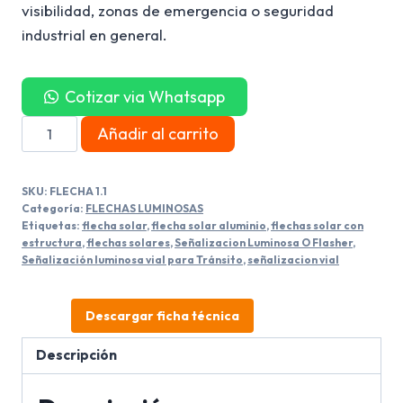
visibilidad, zonas de emergencia o seguridad
industrial en general.
Cotizar via Whatsapp
Flecha
Añadir al carrito
Luminosa
Con
SKU:
FLECHA 1.1
Panel
Categoría:
FLECHAS LUMINOSAS
Solar
Etiquetas:
flecha solar
,
flecha solar aluminio
,
flechas solar con
estructura
,
flechas solares
,
Señalizacion Luminosa O Flasher
,
y
Señalización luminosa vial para Tránsito
,
señalizacion vial
estructura
cantidad
Descargar ficha técnica
Descripción