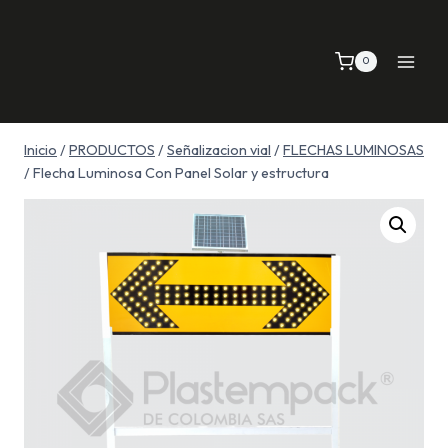
Saltar
al
0
contenido
Inicio
/
PRODUCTOS
/
Señalizacion vial
/
FLECHAS LUMINOSAS
/
Flecha Luminosa Con Panel Solar y estructura