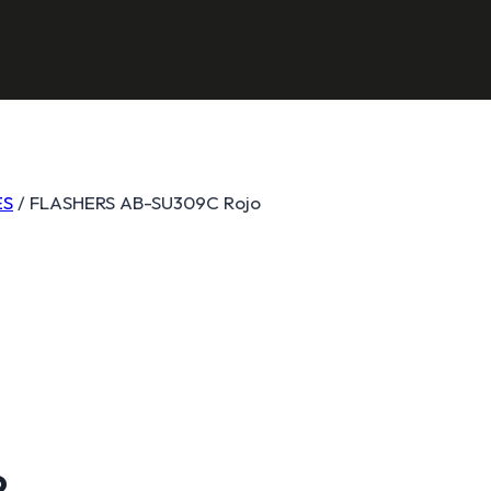
ES
/
FLASHERS AB-SU309C Rojo
o