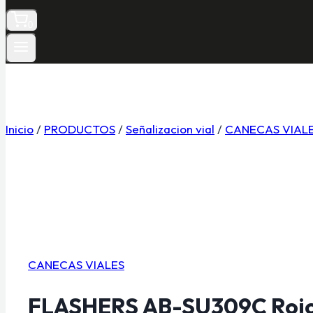
0
Inicio
/
PRODUCTOS
/
Señalizacion vial
/
CANECAS VIAL
CANECAS VIALES
FLASHERS AB-SU309C Roj