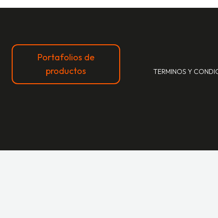
Portafolios de
productos
TERMINOS Y CONDI
Usamos cookies para asegurar que te damos la mejor exper
Políticas Y Cookies