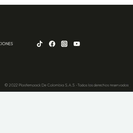
CIONES
© 2022 Plastempack De Colombia S.A.S -Todos los derechos reservados
iencia en nuestra web. Si continúas usando este sitio, a