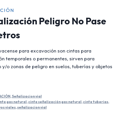
ACIÓN
lización Peligro No Pase
etros
yacense para excavación son cintas para
ón temporales o permanentes, sirven para
 y/o zonas de peligro en suelos, tuberías y objetos
ACIÓN
,
Señalizacion vial
inta gas natural
,
cinta señalización gas natural
,
cinta tuberias
,
vos viales
,
señalizacion vial