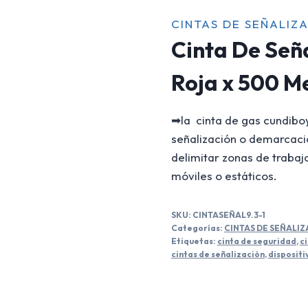
CINTAS DE SEÑALIZ
Cinta De Seña
Roja x 500 M
➡la cinta de gas cundibo
señalización o demarcaci
delimitar zonas de trabajo
móviles o estáticos.
SKU:
CINTASEÑAL9.3-1
Categorías:
CINTAS DE SEÑALIZ
Etiquetas:
cinta de seguridad
,
c
cintas de señalización
,
dispositi