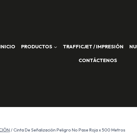
INICIO
PRODUCTOS
TRAFFICJET / IMPRESIÓN
NU
CONTÁCTENOS
ACIÓN
/
Cinta De Señalización Peligro No Pase Roja x 500 Metros