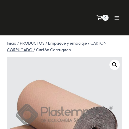
Saltar
al
0
contenido
Inicio
/
PRODUCTOS
/
Empaque y embalaje
/
CARTON
CORRUGADO
/
Cartón Corrugado