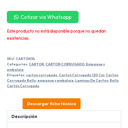
Cotizar via Whatsapp
Este producto no está disponible porque no quedan
existencias.
SKU:
CARTON34
Categorías:
CARTON
,
CARTON CORRUGADO
,
Empaque y
embalaje
Etiquetas:
carton corrugado
,
Carton Corrugado 120 Cm
,
Carton
Corrugado Rollo
,
empaque y embalaje
,
Laminas De Carton
,
Rollo
Cartón Corrugado
Descargar ficha técnica
Descripción